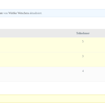
ate
von
Wiebke Wetschera
aktualisiert.
Teilnehmer
5
3
4