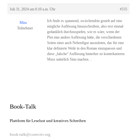
Juli 31, 2024 um 6:10 a.m. Uhr
#535
Ich finde es spannend, zwischendrin gezielt auf eine
Mira
mögliche Auflösung hinzuschreiben, also erst einmal
Teilnehmer
gedanklich durchzuspielen, wie es wäre, wenn der
Plot eine andere Auflösung hätte, die verschiedenen
Seiten einer auch Nebenfigur auszuloten, das für eine
klar definierte Weile in den Roman einzupassen und
diese „falsche“ Auflösung hinterher zu konterkarieren.
Muss natürlich Sinn machen…
Book-Talk
Plattform für Leselust und kreatives Schreiben
book-talk@correctiv.org