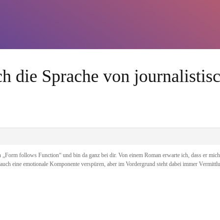
h die Sprache von journalistis
„Form follows Function“ und bin da ganz bei dir. Von einem Roman erwarte ich, dass er mich e
ch auch eine emotionale Komponente verspüren, aber im Vordergrund steht dabei immer Vermittlu