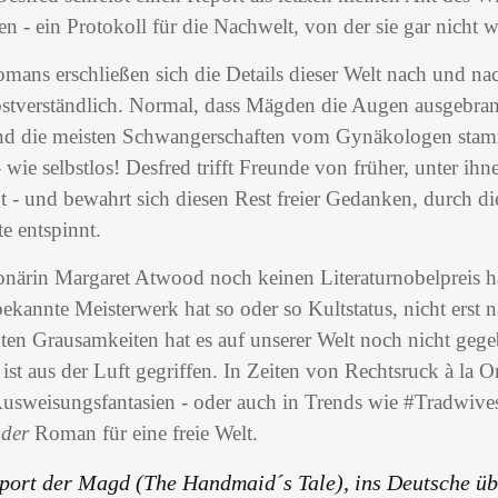
n - ein Protokoll für die Nachwelt, von der sie gar nicht w
mans erschließen sich die Details dieser Welt nach und nac
bstverständlich. Normal, dass Mägden die Augen ausgebran
 und die meisten Schwangerschaften vom Gynäkologen sta
wie selbstlos! Desfred trifft Freunde von früher, unter ih
t - und bewahrt sich diesen Rest freier Gedanken, durch die
e entspinnt.
närin Margaret Atwood noch keinen Literaturnobelpreis ha
kannte Meisterwerk hat so oder so Kultstatus, nicht erst 
ten Grausamkeiten hat es auf unserer Welt noch nicht gege
st aus der Luft gegriffen. In Zeiten von Rechtsruck à la 
sweisungsfantasien - oder auch in Trends wie #Tradwives
r
der
Roman für eine freie Welt.
ort der Magd (The Handmaid´s Tale), ins Deutsche übe