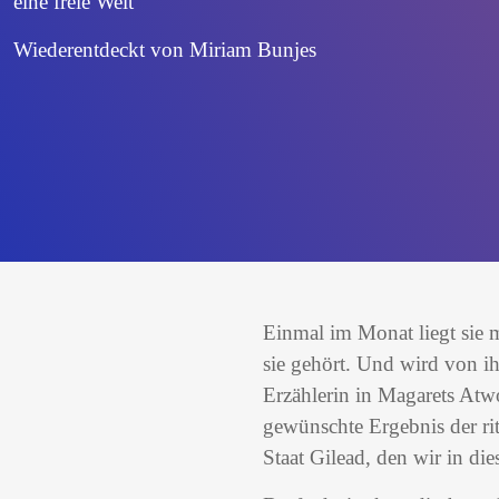
eine freie Welt
Wiederentdeckt von Miriam Bunjes
Einmal im Monat liegt sie 
sie gehört. Und wird von i
Erzählerin in Magarets Atw
gewünschte Ergebnis der ri
Staat Gilead, den wir in d