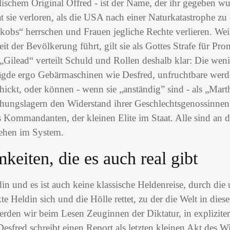
ischem Original Offred - ist der Name, der ihr gegeben wu
t sie verloren, als die USA nach einer Naturkatastrophe zu 
kobs“ herrschen und Frauen jegliche Rechte verlieren. Weil
it der Bevölkerung führt, gilt sie als Gottes Strafe für Pr
„Gilead“ verteilt Schuld und Rollen deshalb klar: Die wen
ägde ergo Gebärmaschinen wie Desfred, unfruchtbare werd
ickt, oder können - wenn sie „anständig” sind - als „Mart
ehungslagern den Widerstand ihrer Geschlechtsgenossinnen
s Kommandanten, der kleinen Elite im Staat. Alle sind an 
ehen im System.
keiten, die es auch real gibt
in und es ist auch keine klassische Heldenreise, durch die 
te Heldin sich und die Hölle rettet, zu der die Welt in die
erden wir beim Lesen Zeuginnen der Diktatur, in expliziter
 Desfred schreibt einen Report als letzten kleinen Akt des 