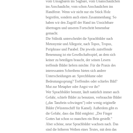
vom Unsagbaren ins Sagbare, vom Unanschaulichen
ins Anschauliche, vom schon Anschaulichen ins
Handfeste. Wenn wir nicht nur ein Stück Holz
begreifen, sondern auch einen Zusammenhang: So
haben wir den Zugriff der Hand ins Unsichtbare
übertragen und unseren Fortschritt benennbar
gemacht.
Die Stilistik unterscheidet die Sprachbilder nach
Metonymie und Allegorie, nach Topos, Tropus,
Periphrase und Parabel. Die jeweils zutreffende
Benennung ist ein Gesellschaftsspiel, an dem sich
keiner zu beteiligen braucht, der seinen Lesern
treffende Bilder liefern möchte. Für die Praxis des
interessanten Schreibens bieten sich andere
Unterscheidungen an: Sprechblume oder
Bedeutungssprung? Treffendes oder schiefes Bild?
Mut zur Metapher oder Angst vor ihr?
Wer Sprachbilder benutzt, läuft natürlich immer auch
Gefahr, schiefe Bilder zu benutzen, verbrauchte Bilder
(„das Tanzbein schwingen“) oder wenig originelle
Bilder (Wüstenschiff für Kamel). Außerdem gibt es
die Gefahr, dass das Bild entgleist: „Der Finger
Gottes hat schon so manchen ein Bein gestellt.“
Aber schöne, neue Sprachbilder wachsen nach. Das
sind die höheren Weihen eines Textes, mit dem das