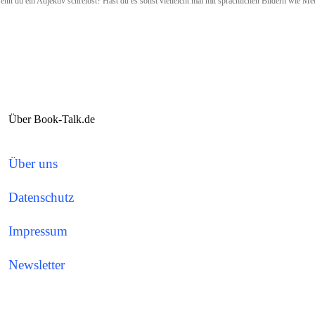
wenn du ein Adjektiv schreibst? Hast du es sonst vielleicht mal mit sprachlichen Bildern wie M
Über Book-Talk.de
Über uns
Datenschutz
Impressum
Newsletter