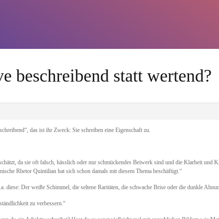
ve beschreibend statt wertend?
hreibend“, das ist ihr Zweck: Sie schreiben eine Eigenschaft zu.
chätzt, da sie oft falsch, hässlich oder nur schmückendes Beiwerk sind und die Klarheit und 
mische Rhetor Quintilian hat sich schon damals mit diesem Thema beschäftigt.“
.a. diese: Der weiße Schimmel, die seltene Raritäten, die schwache Brise oder die dunkle Ahnu
ständlichkeit zu verbessern.“