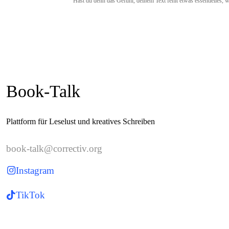
Hast du denn das Gefühl, deinem Text fehlt etwas essentielles, 
Book-Talk
Plattform für Leselust und kreatives Schreiben
book-talk@correctiv.org
Instagram
TikTok