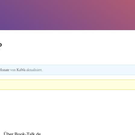
?
 Monate
von
KaWa
aktualisiert.
Über Book-Talk.de