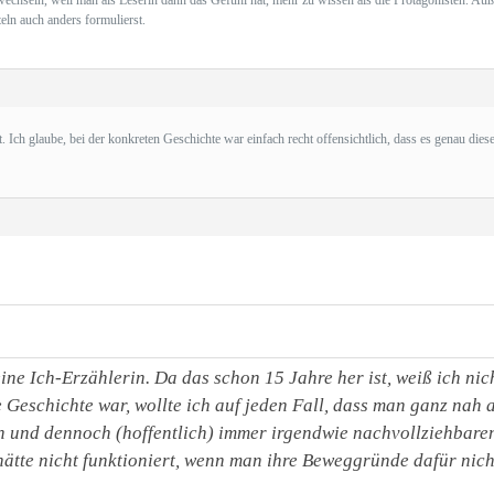
u wechseln, weil man als Leserin dann das Gefühl hat, mehr zu wissen als die Protagonisten. A
eln auch anders formulierst.
 Ich glaube, bei der konkreten Geschichte war einfach recht offensichtlich, dass es genau dies
ine Ich-Erzählerin. Da das schon 15 Jahre her ist, weiß ich 
 Geschichte war, wollte ich auf jeden Fall, dass man ganz nah 
en und dennoch (hoffentlich) immer irgendwie nachvollziehbaren
ätte nicht funktioniert, wenn man ihre Beweggründe dafür nicht