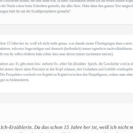
e Geschichte erzählt, die sehr intim war. In einer Nachtaktion drehte ich die ersten beiden Kap
 in der Nacht schon beim Schreiben gemerkt, das alles floss. Habe dann den ganzen Text umge
ungen habt ihr mit der Erzählperspektive gemacht?
chon 15 Jahre her ist, weiß ich nicht mehr genau, was damals meine Überlegungen dazu waren. 
bjektiven, teilweise fragwürdigen und dennoch (hoffentlich) immer irgendwie nachvollziehbaren
cht von ihr selbst erfahren hätte (ohne dass man diesen immer zustimmen müsste).
es aus: Es gibt einen bzw. mehrere Er- (eher Sie-)Erzähler. Sprich, die Geschichte wird in der 
 dabei immer dieser einen Personen in den Kopf schauen, ihre Gedanken und Gefühle wiedergeben
t. Die Perspektive wechselt von Kapitel zu Kapitel zwischen den Hauptfiguren, sodass man stän
 gut zu funktionieren.
 Ich-Erzählerin. Da das schon 15 Jahre her ist, weiß ich nich