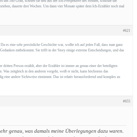
itel um 180 Grad, schrieb sie neu aus der Ich-Perspektive des Helden, schickte die
schrieben, dauerte drei Wochen. Um dann vier Monate später dem Ich-Erzähler noch mal
#621
Da es eine sehr persönliche Geschichte war, wollte ich auf jeden Fall, dass man ganz
 Gedanken mitbekommt. Sie trifft in der Story einige extreme Entscheidungen, und das
dritten Person erzählt, aber der Erzähler ist immer an genau einer der beteiligten
. Was zeitgleich in den anderen vorgeht, weiß er nicht, kann höchstens das
dig eine andere Sichtweise einnimmt. Das ist relativ herausfordernd und komplex zu
#655
t mehr genau, was damals meine Überlegungen dazu waren.