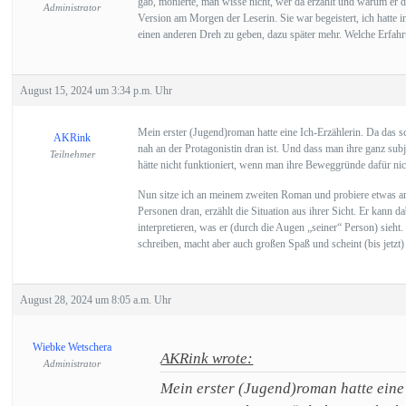
gab, monierte, man wisse nicht, wer da erzählt und warum er di
Administrator
Version am Morgen der Leserin. Sie war begeistert, ich hatte
einen anderen Dreh zu geben, dazu später mehr. Welche Erfahr
August 15, 2024 um 3:34 p.m. Uhr
Mein erster (Jugend)roman hatte eine Ich-Erzählerin. Da das s
AKRink
nah an der Protagonistin dran ist. Und dass man ihre ganz su
Teilnehmer
hätte nicht funktioniert, wenn man ihre Beweggründe dafür ni
Nun sitze ich an meinem zweiten Roman und probiere etwas ander
Personen dran, erzählt die Situation aus ihrer Sicht. Er kann
interpretieren, was er (durch die Augen „seiner“ Person) sieh
schreiben, macht aber auch großen Spaß und scheint (bis jetzt)
August 28, 2024 um 8:05 a.m. Uhr
Wiebke Wetschera
AKRink wrote:
Administrator
Mein erster (Jugend)roman hatte eine