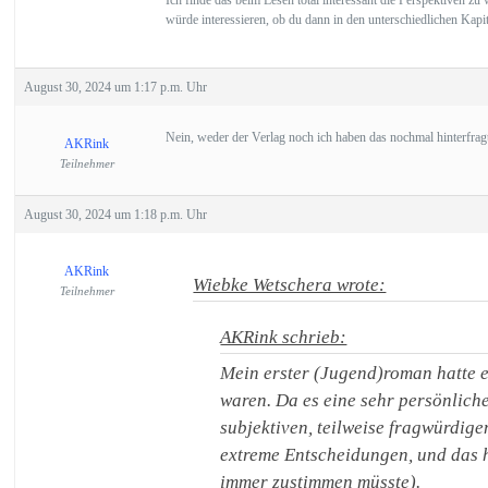
Ich finde das beim Lesen total interessant die Perspektiven z
würde interessieren, ob du dann in den unterschiedlichen Kapit
August 30, 2024 um 1:17 p.m. Uhr
Nein, weder der Verlag noch ich haben das nochmal hinterfragt.
AKRink
Teilnehmer
August 30, 2024 um 1:18 p.m. Uhr
AKRink
Wiebke Wetschera wrote:
Teilnehmer
AKRink schrieb:
Mein erster (Jugend)roman hatte e
waren. Da es eine sehr persönliche
subjektiven, teilweise fragwürdig
extreme Entscheidungen, und das h
immer zustimmen müsste).