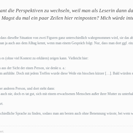
sant die Perspektiven zu wechseln, weil man als Leserin dann da
 Magst du mal ein paar Zeilen hier reinposten? Mich würde inte
, dass dieselbe Situation von zwei Figuren ganz unterschiedlich wahrgenommen wird, sie das 
e man ja auch aus dem Alltag kennt, wenn man einem Gespräch folgt. Nur, dass man dort ggf. e
 es (ohne viel Kontext zu erklären) zeigen kann. Vielleicht hier:
 aus der Sicht der einen Person, sie denkt u. a.:
tsam anfühlte. Doch mit jedem Treffen wurde diese Weile ein bisschen kürzer […]. Bald würden
er anderen Person, und dort steht dann:
s auch nie, doch es tat gut, sich mit einem erwachsenen Menschen außer ihrer Mutter zu unterhal
rt.
erschiedliche Sprache zu finden, sodass man am besten auch ohne Benennung wüsste, bei wem wi
rt.