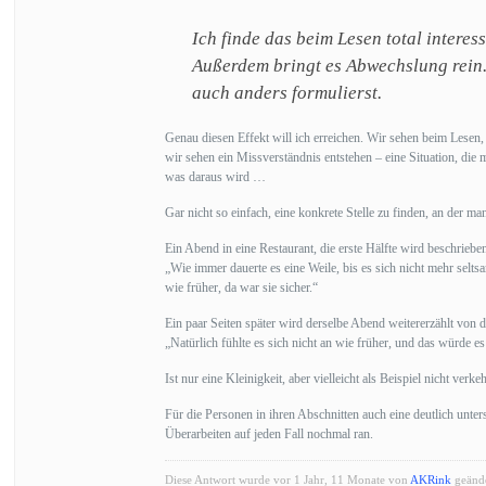
Ich finde das beim Lesen total interes
Außerdem bringt es Abwechslung rein.
auch anders formulierst.
Genau diesen Effekt will ich erreichen. Wir sehen beim Lesen
wir sehen ein Missverständnis entstehen – eine Situation, di
was daraus wird …
Gar nicht so einfach, eine konkrete Stelle zu finden, an der man
Ein Abend in eine Restaurant, die erste Hälfte wird beschrieben
„Wie immer dauerte es eine Weile, bis es sich nicht mehr sel
wie früher, da war sie sicher.“
Ein paar Seiten später wird derselbe Abend weitererzählt von d
„Natürlich fühlte es sich nicht an wie früher, und das würde e
Ist nur eine Kleinigkeit, aber vielleicht als Beispiel nicht verkeh
Für die Personen in ihren Abschnitten auch eine deutlich unt
Überarbeiten auf jeden Fall nochmal ran.
Diese Antwort wurde vor 1 Jahr, 11 Monate von
AKRink
geände