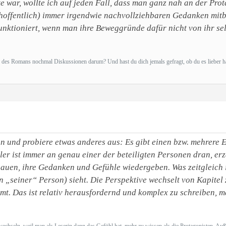
e war, wollte ich auf jeden Fall, dass man ganz nah an der Prot
offentlich) immer irgendwie nachvollziehbaren Gedanken mitbek
unktioniert, wenn man ihre Beweggründe dafür nicht von ihr se
ng des Romans nochmal Diskussionen darum? Und hast du dich jemals gefragt, ob du es lieber h
 und probiere etwas anderes aus: Es gibt einen bzw. mehrere Er
ler ist immer an genau einer der beteiligten Personen dran, erz
hauen, ihre Gedanken und Gefühle wiedergeben. Was zeitgleich i
en „seiner“ Person) sieht. Die Perspektive wechselt von Kapite
mt. Das ist relativ herausfordernd und komplex zu schreiben, m