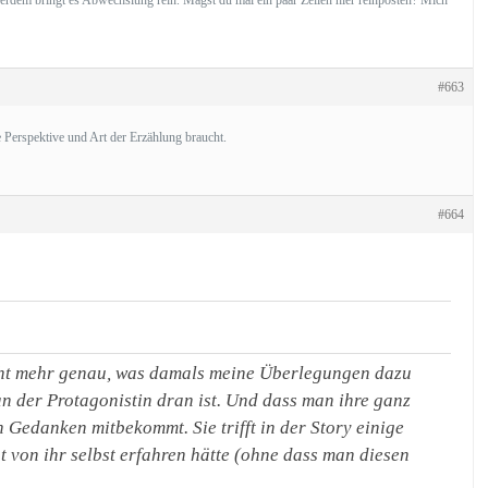
ußerdem bringt es Abwechslung rein. Magst du mal ein paar Zeilen hier reinposten? Mich
#663
e Perspektive und Art der Erzählung braucht.
#664
nicht mehr genau, was damals meine Überlegungen dazu
an der Protagonistin dran ist. Und dass man ihre ganz
 Gedanken mitbekommt. Sie trifft in der Story einige
 von ihr selbst erfahren hätte (ohne dass man diesen